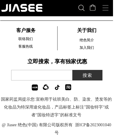
T
o
g
g
客户服务
关于我们
l
e
联络我们
绝色简介
n
客服热线
加入我们
a
v
立即搜索，享有独家优惠
i
g
a
t
i
o
n
国家药监局提示您:宣称用于祛班美白、防、染发、烫发等的
化妆品为特深用途化妆品，产品标签上标注”国妆特字“或
者“国妆特进字”的标准文号
@ Jiasee 绝色(中国) 有限公司版权所有  
浙ICP备20230010
40
号