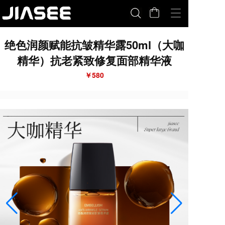
T
o
g
绝色润颜赋能抗皱精华露50ml（大咖
g
l
精华）抗老紧致修复面部精华液
e
n
￥580
a
v
i
g
a
t
i
o
n