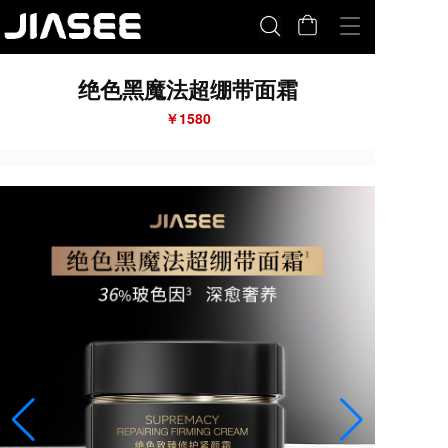
T
o
g
绝色黑魔法超绷带面霜
g
l
￥1580
e
n
a
v
i
g
a
t
i
o
n